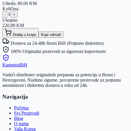
Ušteda:
80.00
KM
Količina:
1
-
+
Ukupno
220.00
KM
Dodaj u korpu
Kupi odmah
Dostava za 24-48h širom BiH (Potpuno diskretno)
100% Originalni proizvodi sa sigurnom kupovinom
Kamagra
BiH
Vodeći distributer originalnih preparata za potenciju u Bosni i
Hercegovini. Nudimo sigurne, provjerene proizvode uz potpunu
anonimnost i diskretnu dostavu u roku od 24h.
Navigacija
Početna
Svi Proizvodi
Blog
O nama
Vaša Korpa