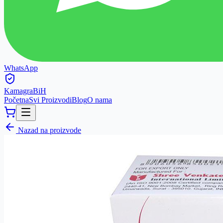
WhatsApp
Kamagra
BiH
Početna
Svi Proizvodi
Blog
O nama
Nazad na proizvode