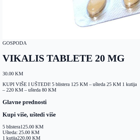
GOSPODA
VIKALIS TABLETE 20 MG
30.00
KM
KUPI VIŠE I UŠTEDI! 5 blistera 125 KM – ušteda 25 KM 1 kutija
– 220 KM – ušteda 80 KM
Glavne prednosti
Kupi više, uštedi više
5 blistera
125.00
KM
Ušteda:
25.00
KM
1 kutija
220.00
KM