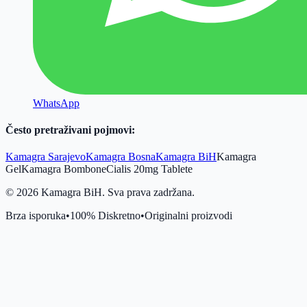
WhatsApp
Često pretraživani pojmovi:
Kamagra Sarajevo
Kamagra Bosna
Kamagra BiH
Kamagra
Gel
Kamagra Bombone
Cialis 20mg Tablete
©
2026
Kamagra BiH. Sva prava zadržana.
Brza isporuka
•
100% Diskretno
•
Originalni proizvodi