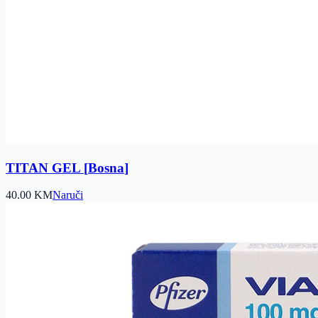
TITAN GEL
[
Bosna
]
40.00
KM
Naruči