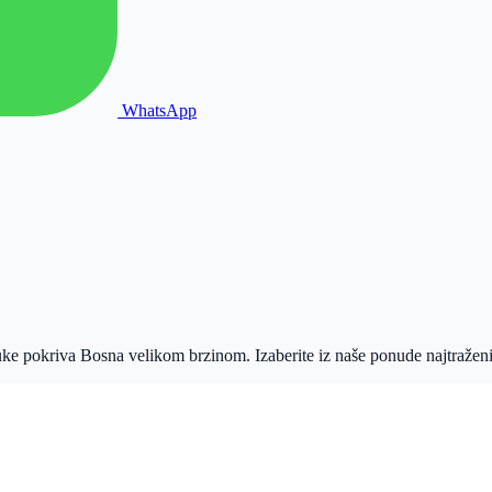
WhatsApp
uke pokriva
Bosna
velikom brzinom. Izaberite iz naše ponude najtraženi