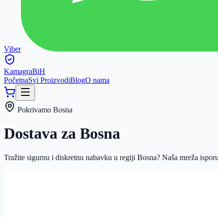
Viber
Kamagra
BiH
Početna
Svi Proizvodi
Blog
O nama
Pokrivamo
Bosna
Dostava za
Bosna
Tražite sigurnu i diskretnu nabavku u regiji
Bosna
? Naša mreža ispor