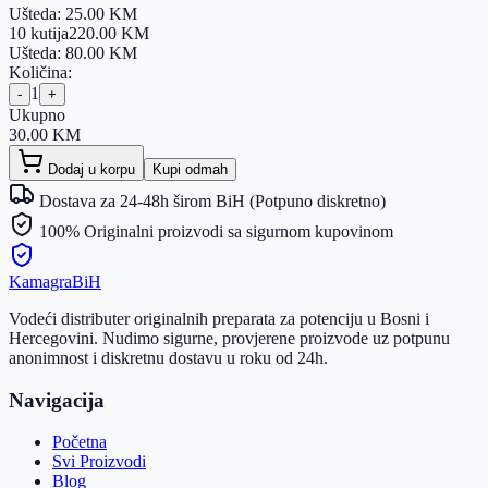
Ušteda:
25.00
KM
10 kutija
220.00
KM
Ušteda:
80.00
KM
Količina:
1
-
+
Ukupno
30.00
KM
Dodaj u korpu
Kupi odmah
Dostava za 24-48h širom BiH (Potpuno diskretno)
100% Originalni proizvodi sa sigurnom kupovinom
Kamagra
BiH
Vodeći distributer originalnih preparata za potenciju u Bosni i
Hercegovini. Nudimo sigurne, provjerene proizvode uz potpunu
anonimnost i diskretnu dostavu u roku od 24h.
Navigacija
Početna
Svi Proizvodi
Blog