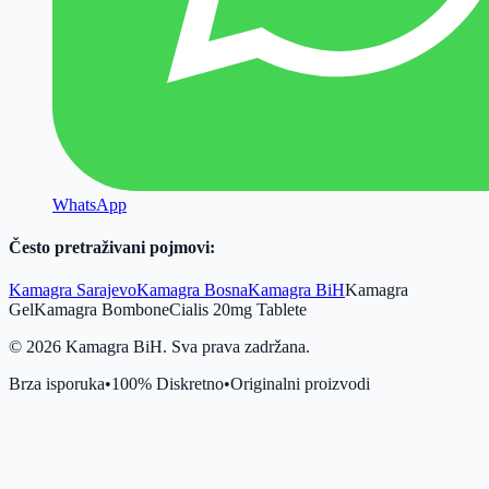
WhatsApp
Često pretraživani pojmovi:
Kamagra Sarajevo
Kamagra Bosna
Kamagra BiH
Kamagra
Gel
Kamagra Bombone
Cialis 20mg Tablete
©
2026
Kamagra BiH. Sva prava zadržana.
Brza isporuka
•
100% Diskretno
•
Originalni proizvodi