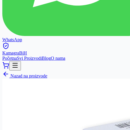
WhatsApp
Kamagra
BiH
Početna
Svi Proizvodi
Blog
O nama
Nazad na proizvode