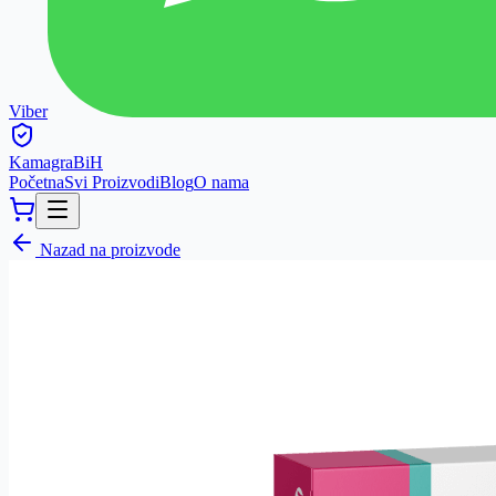
Viber
Kamagra
BiH
Početna
Svi Proizvodi
Blog
O nama
Nazad na proizvode