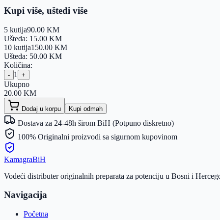
Kupi više, uštedi više
5 kutija
90.00
KM
Ušteda:
15.00
KM
10 kutija
150.00
KM
Ušteda:
50.00
KM
Količina:
1
-
+
Ukupno
20.00
KM
Dodaj u korpu
Kupi odmah
Dostava za 24-48h širom BiH (Potpuno diskretno)
100% Originalni proizvodi sa sigurnom kupovinom
Kamagra
BiH
Vodeći distributer originalnih preparata za potenciju u Bosni i Herc
Navigacija
Početna