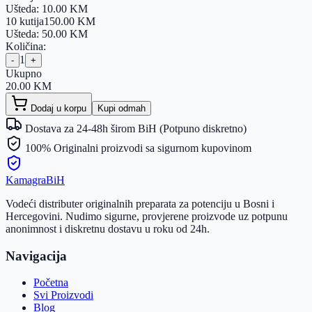
Ušteda:
10.00
KM
10 kutija
150.00
KM
Ušteda:
50.00
KM
Količina:
1
-
+
Ukupno
20.00
KM
Dodaj u korpu
Kupi odmah
Dostava za 24-48h širom BiH (Potpuno diskretno)
100% Originalni proizvodi sa sigurnom kupovinom
Kamagra
BiH
Vodeći distributer originalnih preparata za potenciju u Bosni i
Hercegovini. Nudimo sigurne, provjerene proizvode uz potpunu
anonimnost i diskretnu dostavu u roku od 24h.
Navigacija
Početna
Svi Proizvodi
Blog