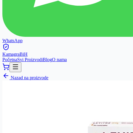
WhatsApp
Kamagra
BiH
Početna
Svi Proizvodi
Blog
O nama
Nazad na proizvode