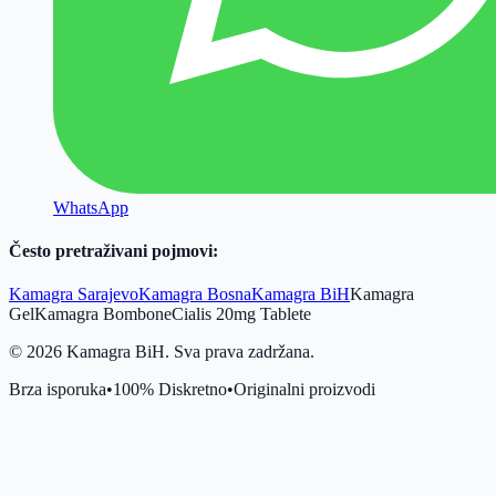
WhatsApp
Često pretraživani pojmovi:
Kamagra Sarajevo
Kamagra Bosna
Kamagra BiH
Kamagra
Gel
Kamagra Bombone
Cialis 20mg Tablete
©
2026
Kamagra BiH. Sva prava zadržana.
Brza isporuka
•
100% Diskretno
•
Originalni proizvodi