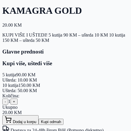
KAMAGRA GOLD
20.00
KM
KUPI VIŠE I UŠTEDI! 5 kutija 90 KM – ušteda 10 KM 10 kutija
150 KM – ušteda 50 KM
Glavne prednosti
Kupi više, uštedi više
5 kutija
90.00
KM
Ušteda:
10.00
KM
10 kutija
150.00
KM
Ušteda:
50.00
KM
Količina:
1
-
+
Ukupno
20.00
KM
Dodaj u korpu
Kupi odmah
Dostava za 24-48h širom BiH (Potpuno diskretno)