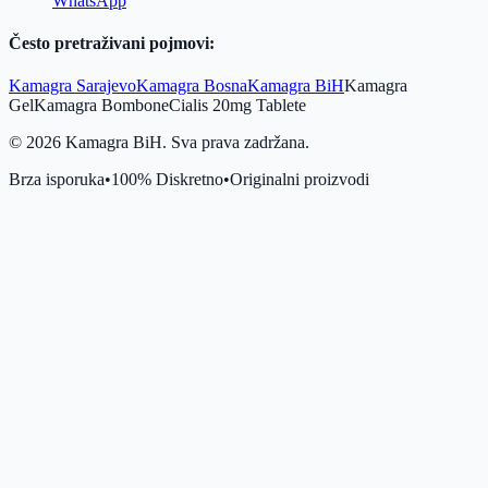
WhatsApp
Često pretraživani pojmovi:
Kamagra Sarajevo
Kamagra Bosna
Kamagra BiH
Kamagra
Gel
Kamagra Bombone
Cialis 20mg Tablete
©
2026
Kamagra BiH. Sva prava zadržana.
Brza isporuka
•
100% Diskretno
•
Originalni proizvodi