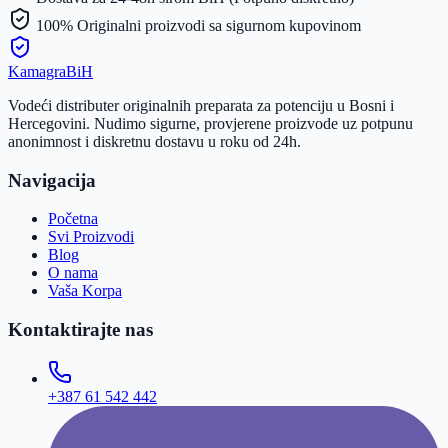
100% Originalni proizvodi sa sigurnom kupovinom
Kamagra
BiH
Vodeći distributer originalnih preparata za potenciju u Bosni i
Hercegovini. Nudimo sigurne, provjerene proizvode uz potpunu
anonimnost i diskretnu dostavu u roku od 24h.
Navigacija
Početna
Svi Proizvodi
Blog
O nama
Vaša Korpa
Kontaktirajte nas
+387 61 542 442