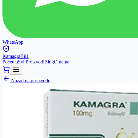
WhatsApp
Kamagra
BiH
Početna
Svi Proizvodi
Blog
O nama
Nazad na proizvode