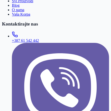
Svi Proizvodi
Blog
O nama
Vaša Korpa
Kontaktirajte nas
+387 61 542 442