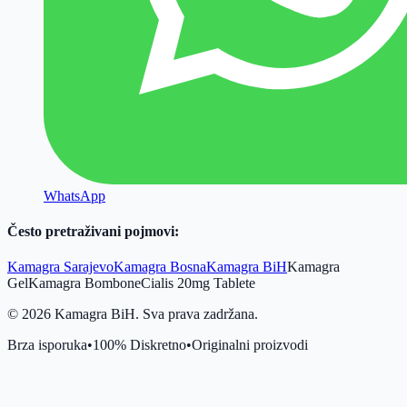
WhatsApp
Često pretraživani pojmovi:
Kamagra Sarajevo
Kamagra Bosna
Kamagra BiH
Kamagra
Gel
Kamagra Bombone
Cialis 20mg Tablete
©
2026
Kamagra BiH. Sva prava zadržana.
Brza isporuka
•
100% Diskretno
•
Originalni proizvodi