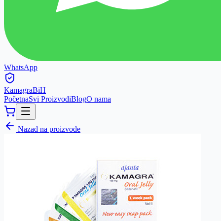
WhatsApp
Kamagra
BiH
Početna
Svi Proizvodi
Blog
O nama
Nazad na proizvode