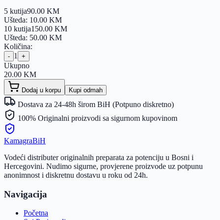
5 kutija
90.00
KM
Ušteda:
10.00
KM
10 kutija
150.00
KM
Ušteda:
50.00
KM
Količina:
1
-
+
Ukupno
20.00
KM
Dodaj u korpu
Kupi odmah
Dostava za 24-48h širom BiH (Potpuno diskretno)
100% Originalni proizvodi sa sigurnom kupovinom
Kamagra
BiH
Vodeći distributer originalnih preparata za potenciju u Bosni i
Hercegovini. Nudimo sigurne, provjerene proizvode uz potpunu
anonimnost i diskretnu dostavu u roku od 24h.
Navigacija
Početna