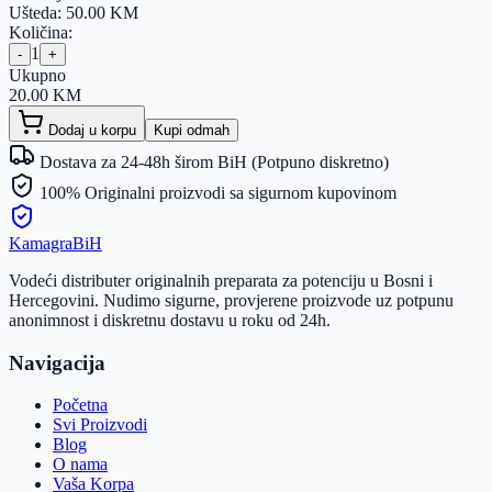
Ušteda:
50.00
KM
Količina:
1
-
+
Ukupno
20.00
KM
Dodaj u korpu
Kupi odmah
Dostava za 24-48h širom BiH (Potpuno diskretno)
100% Originalni proizvodi sa sigurnom kupovinom
Kamagra
BiH
Vodeći distributer originalnih preparata za potenciju u Bosni i
Hercegovini. Nudimo sigurne, provjerene proizvode uz potpunu
anonimnost i diskretnu dostavu u roku od 24h.
Navigacija
Početna
Svi Proizvodi
Blog
O nama
Vaša Korpa