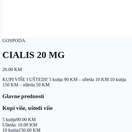
GOSPODA
CIALIS 20 MG
20.00
KM
KUPI VIŠE I UŠTEDI! 5 kuitja 90 KM – ušteda 10 KM 10 kutija
150 KM – ušteda 50 KM
Glavne prednosti
Kupi više, uštedi više
5 kuitja
90.00
KM
Ušteda:
10.00
KM
10 kutija
150.00
KM