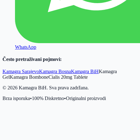
WhatsApp
Često pretraživani pojmovi:
Kamagra Sarajevo
Kamagra Bosna
Kamagra BiH
Kamagra
Gel
Kamagra Bombone
Cialis 20mg Tablete
©
2026
Kamagra BiH. Sva prava zadržana.
Brza isporuka
•
100% Diskretno
•
Originalni proizvodi