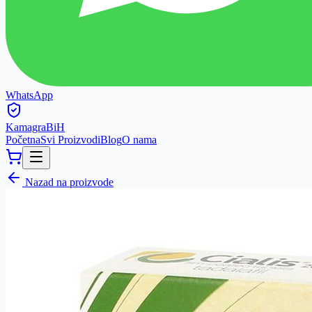
WhatsApp
Kamagra
BiH
Početna
Svi Proizvodi
Blog
O nama
Nazad na proizvode