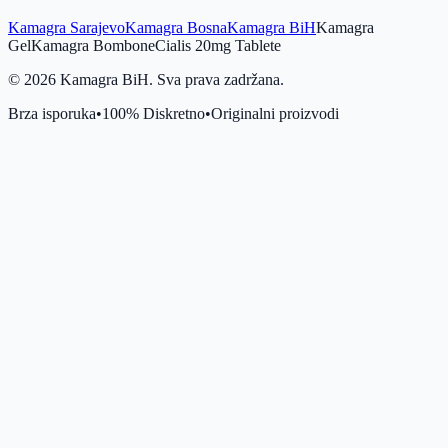
Kamagra Sarajevo
Kamagra Bosna
Kamagra BiH
Kamagra
Gel
Kamagra Bombone
Cialis 20mg Tablete
©
2026
Kamagra BiH. Sva prava zadržana.
Brza isporuka
•
100% Diskretno
•
Originalni proizvodi