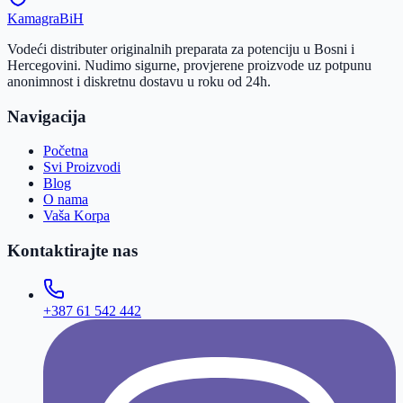
Kamagra
BiH
Vodeći distributer originalnih preparata za potenciju u Bosni i
Hercegovini. Nudimo sigurne, provjerene proizvode uz potpunu
anonimnost i diskretnu dostavu u roku od 24h.
Navigacija
Početna
Svi Proizvodi
Blog
O nama
Vaša Korpa
Kontaktirajte nas
+387 61 542 442