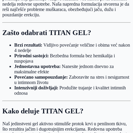
nedelja redovne upotrebe. Naša napredna formulacija stvorena je da
reši najčešće probleme muškaraca, obezbeđujući jaču, dužu i
pouzdanije erekciju.
Zašto odabrati TITAN GEL?
Brzi rezultati:
Vidljivo povećanje veličine i obima već nakon
4 nedelje
Prirodni sastojci:
Bezbedna formula bez hemikalija i
nuspojava
Jednostavna upotreba:
Nanesite jednom dnevno za
maksimalne efekte
Povećano samopouzdanje:
Zaboravite na stres i nesigurnost
u intimnom životu
Intenzivniji doživljaji:
Produžite trajanje i kvalitet intimnih
odnosa
Kako deluje TITAN GEL?
Naš jedinstveni gel aktivno stimuliše protok krvi u penilnom tkivu,
što rezultira jačim i dugotrajnijim erekcijama. Redovna upotreba