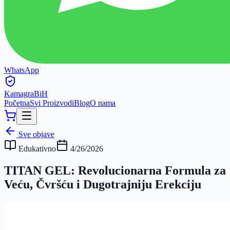
WhatsApp
Kamagra
BiH
Početna
Svi Proizvodi
Blog
O nama
Sve objave
Edukativno
4/26/2026
TITAN GEL: Revolucionarna Formula za
Veću, Čvršću i Dugotrajniju Erekciju