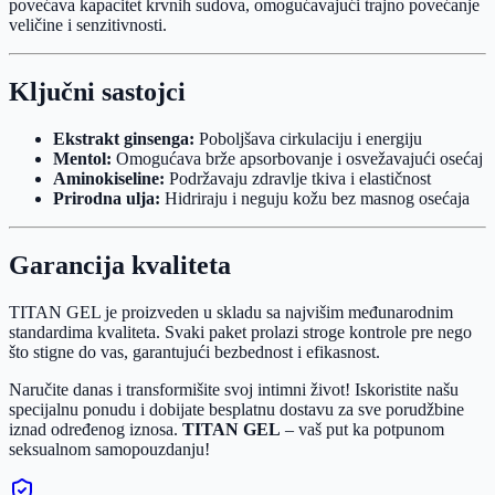
povećava kapacitet krvnih sudova, omogućavajući trajno povećanje
veličine i senzitivnosti.
Ključni sastojci
Ekstrakt ginsenga:
Poboljšava cirkulaciju i energiju
Mentol:
Omogućava brže apsorbovanje i osvežavajući osećaj
Aminokiseline:
Podržavaju zdravlje tkiva i elastičnost
Prirodna ulja:
Hidriraju i neguju kožu bez masnog osećaja
Garancija kvaliteta
TITAN GEL je proizveden u skladu sa najvišim međunarodnim
standardima kvaliteta. Svaki paket prolazi stroge kontrole pre nego
što stigne do vas, garantujući bezbednost i efikasnost.
Naručite danas i transformišite svoj intimni život! Iskoristite našu
specijalnu ponudu i dobijate besplatnu dostavu za sve porudžbine
iznad određenog iznosa.
TITAN GEL
– vaš put ka potpunom
seksualnom samopouzdanju!