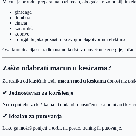
Macun je prirodni preparat na bazi meda, obogaćen raznim biljnim eks
ginsenga
đumbira
cimeta
karanfilića
koprive
i drugih biljaka poznatih po svojim blagotvornim efektima
Ova kombinacija se tradicionalno koristi za povećanje energije, jačanje
Zašto odabrati macun u kesicama?
Za razliku od klasičnih tegli,
macun med u kesicama
donosi niz prak
✔ Jednostavan za korištenje
Nema potrebe za kašikama ili dodatnim posuđem – samo otvori kesicu
✔ Idealan za putovanja
Lako ga možeš ponijeti u torbi, na posao, trening ili putovanje.