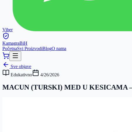
Viber
Kamagra
BiH
Početna
Svi Proizvodi
Blog
O nama
Sve objave
Edukativno
4/26/2026
MACUN (TURSKI) MED U KESICAMA 