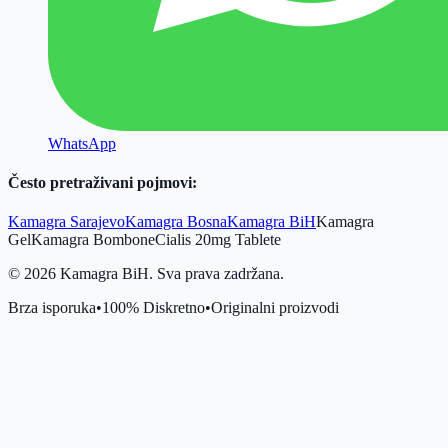
WhatsApp
Često pretraživani pojmovi:
Kamagra Sarajevo
Kamagra Bosna
Kamagra BiH
Kamagra
Gel
Kamagra Bombone
Cialis 20mg Tablete
©
2026
Kamagra BiH. Sva prava zadržana.
Brza isporuka
•
100% Diskretno
•
Originalni proizvodi