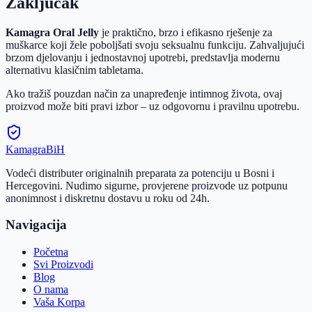
Zaključak
Kamagra Oral Jelly
je praktično, brzo i efikasno rješenje za
muškarce koji žele poboljšati svoju seksualnu funkciju. Zahvaljujući
brzom djelovanju i jednostavnoj upotrebi, predstavlja modernu
alternativu klasičnim tabletama.
Ako tražiš pouzdan način za unapređenje intimnog života, ovaj
proizvod može biti pravi izbor – uz odgovornu i pravilnu upotrebu.
Kamagra
BiH
Vodeći distributer originalnih preparata za potenciju u Bosni i
Hercegovini. Nudimo sigurne, provjerene proizvode uz potpunu
anonimnost i diskretnu dostavu u roku od 24h.
Navigacija
Početna
Svi Proizvodi
Blog
O nama
Vaša Korpa