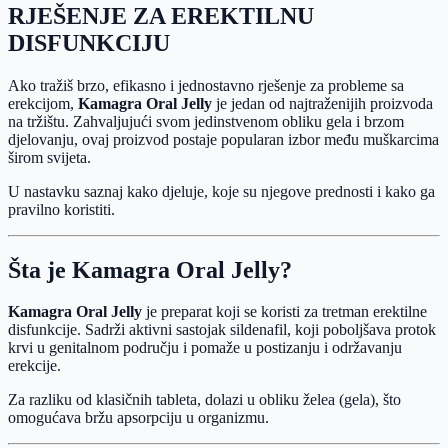
RJEŠENJE ZA EREKTILNU
DISFUNKCIJU
Ako tražiš brzo, efikasno i jednostavno rješenje za probleme sa
erekcijom,
Kamagra Oral Jelly
je jedan od najtraženijih proizvoda
na tržištu. Zahvaljujući svom jedinstvenom obliku gela i brzom
djelovanju, ovaj proizvod postaje popularan izbor među muškarcima
širom svijeta.
U nastavku saznaj kako djeluje, koje su njegove prednosti i kako ga
pravilno koristiti.
Šta je Kamagra Oral Jelly?
Kamagra Oral Jelly
je preparat koji se koristi za tretman erektilne
disfunkcije. Sadrži aktivni sastojak sildenafil, koji poboljšava protok
krvi u genitalnom području i pomaže u postizanju i održavanju
erekcije.
Za razliku od klasičnih tableta, dolazi u obliku želea (gela), što
omogućava bržu apsorpciju u organizmu.