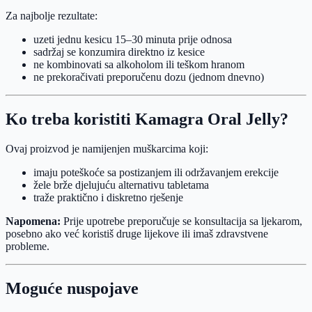
Za najbolje rezultate:
uzeti jednu kesicu 15–30 minuta prije odnosa
sadržaj se konzumira direktno iz kesice
ne kombinovati sa alkoholom ili teškom hranom
ne prekoračivati preporučenu dozu (jednom dnevno)
Ko treba koristiti Kamagra Oral Jelly?
Ovaj proizvod je namijenjen muškarcima koji:
imaju poteškoće sa postizanjem ili održavanjem erekcije
žele brže djelujuću alternativu tabletama
traže praktično i diskretno rješenje
Napomena:
Prije upotrebe preporučuje se konsultacija sa ljekarom,
posebno ako već koristiš druge lijekove ili imaš zdravstvene
probleme.
Moguće nuspojave