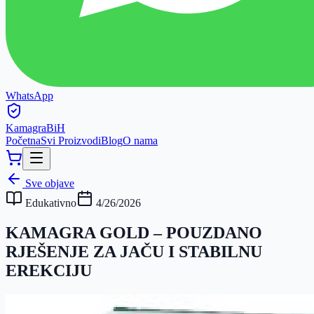
WhatsApp
Kamagra
BiH
Početna
Svi Proizvodi
Blog
O nama
Sve objave
Edukativno
4/26/2026
KAMAGRA GOLD – POUZDANO
RJEŠENJE ZA JAČU I STABILNU
EREKCIJU