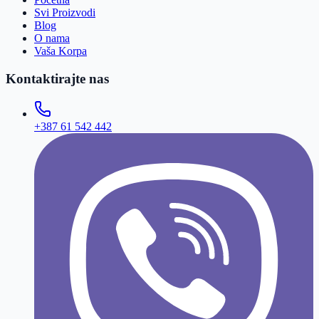
Svi Proizvodi
Blog
O nama
Vaša Korpa
Kontaktirajte nas
+387 61 542 442