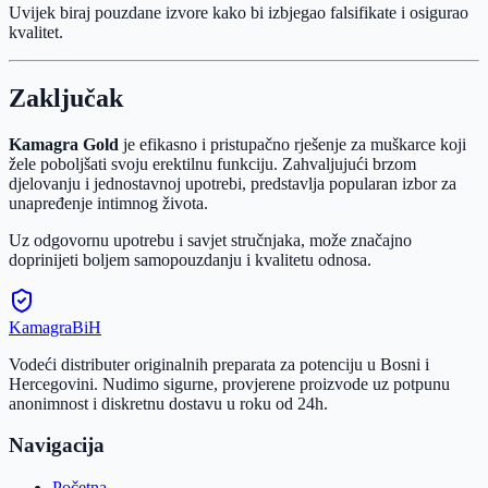
Uvijek biraj pouzdane izvore kako bi izbjegao falsifikate i osigurao
kvalitet.
Zaključak
Kamagra Gold
je efikasno i pristupačno rješenje za muškarce koji
žele poboljšati svoju erektilnu funkciju. Zahvaljujući brzom
djelovanju i jednostavnoj upotrebi, predstavlja popularan izbor za
unapređenje intimnog života.
Uz odgovornu upotrebu i savjet stručnjaka, može značajno
doprinijeti boljem samopouzdanju i kvalitetu odnosa.
Kamagra
BiH
Vodeći distributer originalnih preparata za potenciju u Bosni i
Hercegovini. Nudimo sigurne, provjerene proizvode uz potpunu
anonimnost i diskretnu dostavu u roku od 24h.
Navigacija
Početna