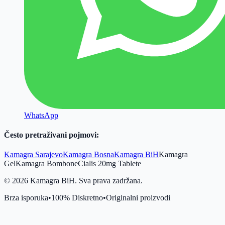
WhatsApp
Često pretraživani pojmovi:
Kamagra Sarajevo
Kamagra Bosna
Kamagra BiH
Kamagra
Gel
Kamagra Bombone
Cialis 20mg Tablete
©
2026
Kamagra BiH. Sva prava zadržana.
Brza isporuka
•
100% Diskretno
•
Originalni proizvodi