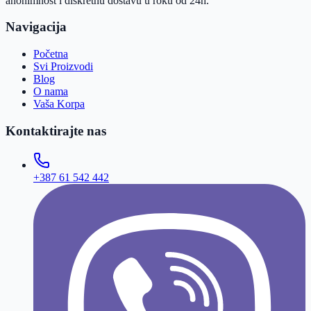
anonimnost i diskretnu dostavu u roku od 24h.
Navigacija
Početna
Svi Proizvodi
Blog
O nama
Vaša Korpa
Kontaktirajte nas
+387 61 542 442